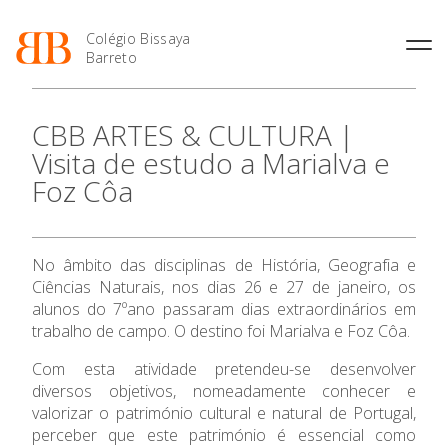
Colégio Bissaya
Barreto
História
Atividades de
Introdução Cursos
Manuais adotados 2026 |
CBB ARTES & CULTURA |
Enriquecimento Curricular
Profissionais
2027
Projeto Educativo
Visita de estudo a Marialva e
Oferta Curricular
Matrículas
Calendários
Organização
Foz Côa
Atividades Extracurriculares
Horários e Manuais
Portal do Professor
Colaboradores Docentes
Serviços
Curso de Técnico de
Portal do Aluno/Encarregado
Colaboradores Não
O Colégio
Termalismo
de Educação
Docentes
Sala de Estudo
No âmbito das disciplinas de História, Geografia e
Curso de Técnico/a de Apoio
SIGE
Instalações
Atividades de Interrupção
à Família e à Comunidade
Ciências Naturais, nos dias 26 e 27 de janeiro, os
Oferta Formativa
Letiva
Secretariado de Exames
Ofertas de emprego
alunos do 7ºano passaram dias extraordinários em
Ofertas de Emprego
Academia de Línguas
trabalho de campo. O destino foi Marialva e Foz Côa.
Regulamentos
Ensino Profissional
Jornal “O Coreto”
Com esta atividade pretendeu-se desenvolver
diversos objetivos, nomeadamente conhecer e
Ano Letivo
Privacidade
valorizar o património cultural e natural de Portugal,
perceber que este património é essencial como