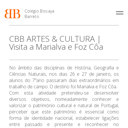
Colégio Bissaya
Barreto
História
Atividades de
Introdução Cursos
Manuais adotados 2026 |
CBB ARTES & CULTURA |
Enriquecimento Curricular
Profissionais
2027
Projeto Educativo
Visita a Marialva e Foz Côa
Oferta Curricular
Matrículas
Calendários
Organização
Atividades Extracurriculares
Horários e Manuais
Portal do Professor
Colaboradores Docentes
Serviços
Curso de Técnico de
Portal do Aluno/Encarregado
Colaboradores Não
O Colégio
No âmbito das disciplinas de História, Geografia e
Termalismo
de Educação
Docentes
Sala de Estudo
Ciências Naturais, nos dias 26 e 27 de janeiro, os
Curso de Técnico/a de Apoio
SIGE
Instalações
Atividades de Interrupção
alunos do 7ºano passaram dias extraordinários em
Oferta Formativa
à Família e à Comunidade
Letiva
Secretariado de Exames
trabalho de campo. O destino foi Marialva e Foz Côa.
Ofertas de emprego
Ofertas de Emprego
Com esta atividade pretendeu-se desenvolver
Academia de Línguas
Ensino Profissional
Regulamentos
diversos objetivos, nomeadamente conhecer e
Jornal “O Coreto”
valorizar o património cultural e natural de Portugal,
Ano Letivo
perceber que este património é essencial como
Privacidade
forma de identidade nacional, estabelecer ligações
entre passado e presente e reconhecer no
Admissão