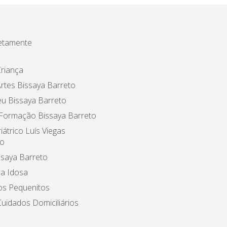
etamente
riança
rtes Bissaya Barreto
u Bissaya Barreto
 Formação Bissaya Barreto
iátrico Luís Viegas
o
ssaya Barreto
a Idosa
os Pequenitos
uidados Domiciliários