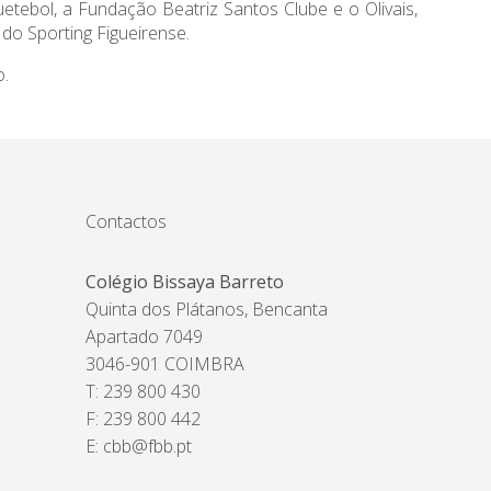
ebol, a Fundação Beatriz Santos Clube e o Olivais,
do Sporting Figueirense.
o.
Contactos
Colégio Bissaya Barreto
Quinta dos Plátanos, Bencanta
Apartado 7049
3046-901 COIMBRA
T: 239 800 430
F: 239 800 442
E:
cbb@fbb.pt