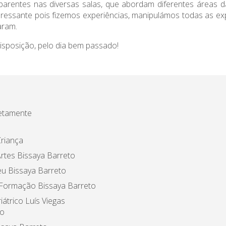
 parentes nas diversas salas, que abordam diferentes áreas da
o interessante pois fizemos experiências, manipulámos todas as
aram.
sposição, pelo dia bem passado!
etamente
riança
rtes Bissaya Barreto
u Bissaya Barreto
 Formação Bissaya Barreto
iátrico Luís Viegas
o