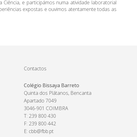
 Ciência, e participámos numa atividade laboratorial
 experiências expostas e ouvimos atentamente todas as
Contactos
Colégio Bissaya Barreto
Quinta dos Plátanos, Bencanta
Apartado 7049
3046-901 COIMBRA
T: 239 800 430
F: 239 800 442
E:
cbb@fbb.pt