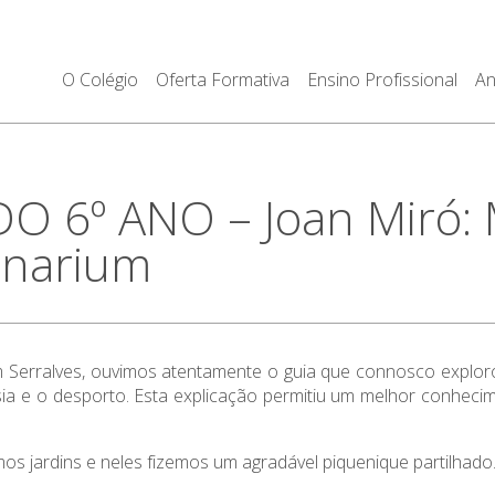
O Colégio
Oferta Formativa
Ensino Profissional
An
O 6º ANO – Joan Miró: M
onarium
em Serralves, ouvimos atentamente o guia que connosco expl
sia e o desporto. Esta explicação permitiu um melhor conhec
mos jardins e neles fizemos um agradável piquenique partilhado