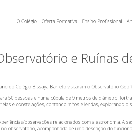
O Colégio
Oferta Formativa
Ensino Profissional
An
 Observatório e Ruínas 
ano do Colégio Bissaya Barreto visitaram o Observatório Geof
ara 50 pessoas e numa cúpula de 9 metros de diâmetro, foi tra
strelas e constelações, contando mitos e lendas, explorando o 
xperiências/observações relacionados com a astronomia. A sess
ia no observatório, acompanhada de uma descrição do funcio