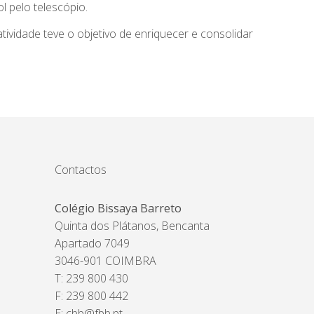
l pelo telescópio.
ividade teve o objetivo de enriquecer e consolidar
Contactos
Colégio Bissaya Barreto
Quinta dos Plátanos, Bencanta
Apartado 7049
3046-901 COIMBRA
T: 239 800 430
F: 239 800 442
E:
cbb@fbb.pt