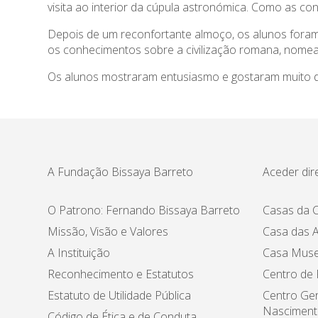
visita ao interior da cúpula astronómica. Como as co
Depois de um reconfortante almoço, os alunos foram v
os conhecimentos sobre a civilização romana, nomead
Os alunos mostraram entusiasmo e gostaram muito da
A Fundação Bissaya Barreto
Aceder dir
O Patrono: Fernando Bissaya Barreto
Casas da C
Missão, Visão e Valores
Casa das A
A Instituição
Casa Muse
Reconhecimento e Estatutos
Centro de
Estatuto de Utilidade Pública
Centro Ger
Nasciment
Código de Ética e de Conduta