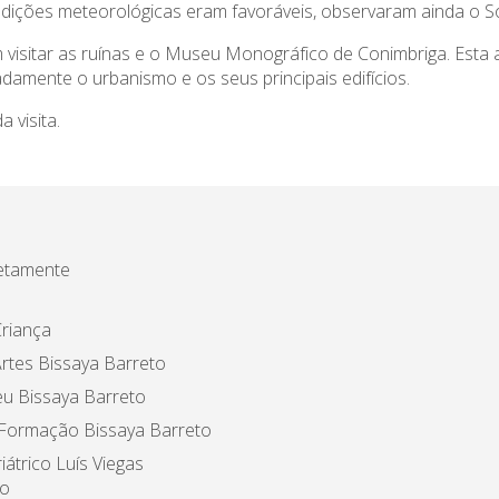
ndições meteorológicas eram favoráveis, observaram ainda o So
isitar as ruínas e o Museu Monográfico de Conimbriga. Esta at
amente o urbanismo e os seus principais edifícios.
 visita.
etamente
riança
rtes Bissaya Barreto
u Bissaya Barreto
 Formação Bissaya Barreto
iátrico Luís Viegas
o