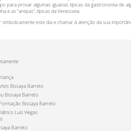
po para provar algumas iguarias típicas da gastronomia de al
anha e as “arepas”, típicas da Venezuela.
ejar simbolicamente este dia e chamar à atenção da sua importâ
etamente
riança
rtes Bissaya Barreto
u Bissaya Barreto
 Formação Bissaya Barreto
iátrico Luís Viegas
o
ssaya Barreto