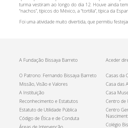
turma vestiram ao longo do dia 12. Houve ainda tem
“nachos”, típicos do México, a “tortilla”, típica da Esp
Foi uma atividade muito divertida, que permitiu fest
A Fundação Bissaya Barreto
Aceder dir
O Patrono: Fernando Bissaya Barreto
Casas da C
Missão, Visão e Valores
Casa das A
A Instituição
Casa Muse
Reconhecimento e Estatutos
Centro de
Estatuto de Utilidade Pública
Centro Ger
Nasciment
Código de Ética e de Conduta
Colégio Bi
Áreas de Intervenção