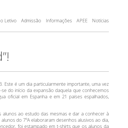
o Letivo
Admissão
Informações
APEE
Notícias
”!
B. Este é um dia particularmente importante, uma vez
a-se do início da expansão daquela que conhecemos
ua oficial em Espanha e em 21 países espalhados,
r os alunos ao estudo das mesmas e dar a conhecer à
s alunos do 7ºA elaboraram desenhos alusivos ao dia,
ncedor, foi estampado em t-shirts que os alunos da