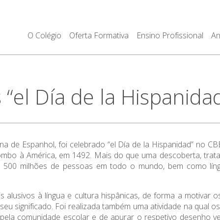
O Colégio
Oferta Formativa
Ensino Profissional
An
“el Día de la Hispanidad
na de Espanhol, foi celebrado “el Día de la Hispanidad” no CB
mbo à América, em 1492. Mais do que uma descoberta, trat
de 500 milhões de pessoas em todo o mundo, bem como líng
is alusivos à língua e cultura hispânicas, de forma a motiva
seu significado. Foi realizada também uma atividade na qual o
 pela comunidade escolar e de apurar o respetivo desenho ve