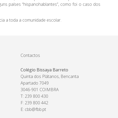
guns países “hispanohablantes”, como foi o caso dos
ncia a toda a comunidade escolar.
Contactos
Colégio Bissaya Barreto
Quinta dos Plátanos, Bencanta
Apartado 7049
3046-901 COIMBRA
T: 239 800 430
F: 239 800 442
E:
cbb@fbb.pt