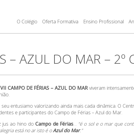
O Colégio
Oferta Formativa
Ensino Profissional
An
S – AZUL DO MAR – 2º 
do VII CAMPO DE FÉRIAS – AZUL DO MAR
viveram intensamente
nião.
 o seu entusiamo valorizando ainda mais cada dinâmica. O Cent
dentes e participantes do Campo de Férias – Azul do Mar.
z jus ao hino do
Campo de Férias
…
“é o sol e o mar que cont
legria está no ar isto é o
Azul do Mar
.”