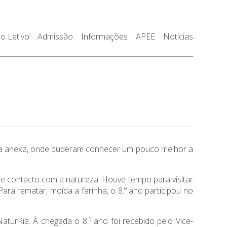
o Letivo
Admissão
Informações
APEE
Notícias
teca anexa, onde puderam conhecer um pouco melhor a
 e contacto com a natureza. Houve tempo para visitar
a rematar, moída a farinha, o 8.º ano participou no
NaturRia. À chegada o 8.º ano foi recebido pelo Vice-