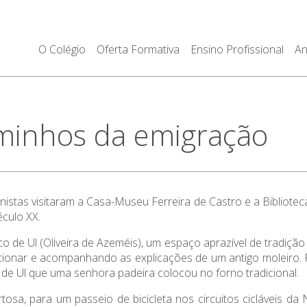
O Colégio
Oferta Formativa
Ensino Profissional
An
minhos da emigração
ionistas visitaram a Casa-Museu Ferreira de Castro e a Biblio
éculo XX.
o de Ul (Oliveira de Azeméis), um espaço aprazível de tradição
ionar e acompanhando as explicações de um antigo moleiro. Par
de Ul que uma senhora padeira colocou no forno tradicional.
osa, para um passeio de bicicleta nos circuitos cicláveis da 