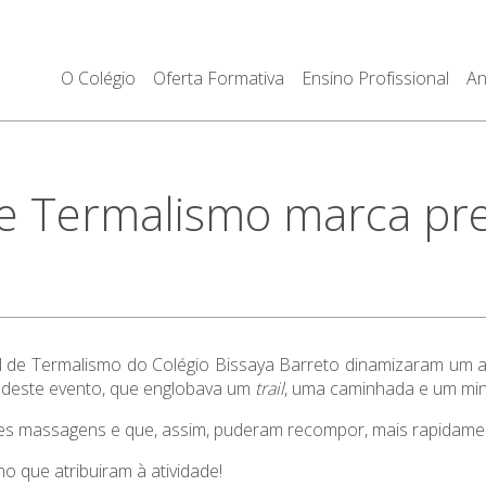
O Colégio
Oferta Formativa
Ensino Profissional
An
de Termalismo marca pre
nal de Termalismo do Colégio Bissaya Barreto dinamizaram um
o deste evento, que englobava um
trail
, uma caminhada e um min
es massagens e que, assim, puderam recompor, mais rapidamente
o que atribuiram à atividade!