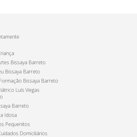
etamente
riança
rtes Bissaya Barreto
u Bissaya Barreto
 Formação Bissaya Barreto
iátrico Luís Viegas
o
ssaya Barreto
a Idosa
os Pequenitos
uidados Domiciliários