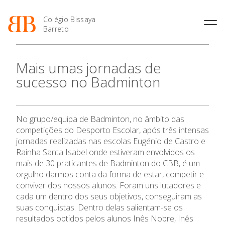
Colégio Bissaya
Barreto
História
Atividades de
Introdução Cursos
Manuais adotados 2026 |
Mais umas jornadas de
Enriquecimento Curricular
Profissionais
2027
Projeto Educativo
sucesso no Badminton
Oferta Curricular
Matrículas
Calendários
Organização
Atividades Extracurriculares
Horários e Manuais
Portal do Professor
Colaboradores Docentes
O Colégio
Serviços
Curso de Técnico de
Portal do Aluno/Encarregado
Colaboradores Não
No grupo/equipa de Badminton, no âmbito das
Termalismo
de Educação
Docentes
Sala de Estudo
competições do Desporto Escolar, após três intensas
Oferta Formativa
Curso de Técnico/a de Apoio
SIGE
Instalações
Atividades de Interrupção
jornadas realizadas nas escolas Eugénio de Castro e
à Família e à Comunidade
Letiva
Secretariado de Exames
Rainha Santa Isabel onde estiveram envolvidos os
Ofertas de emprego
Ofertas de Emprego
Ensino Profissional
mais de 30 praticantes de Badminton do CBB, é um
Academia de Línguas
Regulamentos
orgulho darmos conta da forma de estar, competir e
Jornal “O Coreto”
conviver dos nossos alunos. Foram uns lutadores e
Ano Letivo
cada um dentro dos seus objetivos, conseguiram as
Privacidade
suas conquistas. Dentro delas salientam-se os
Admissão
resultados obtidos pelos alunos Inês Nobre, Inês