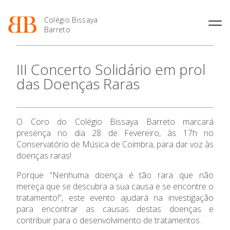
Colégio Bissaya
Barreto
História
Atividades de
Introdução Cursos
Manuais adotados 2026 |
III Concerto Solidário em prol
Enriquecimento Curricular
Profissionais
2027
Projeto Educativo
das Doenças Raras
Oferta Curricular
Matrículas
Calendários
Organização
Atividades Extracurriculares
Horários e Manuais
Portal do Professor
Colaboradores Docentes
O Colégio
Serviços
Curso de Técnico de
Portal do Aluno/Encarregado
Colaboradores Não
O Coro do Colégio Bissaya Barreto marcará
Termalismo
de Educação
Docentes
Sala de Estudo
presença no dia 28 de Fevereiro, às 17h no
Oferta Formativa
Curso de Técnico/a de Apoio
SIGE
Instalações
Atividades de Interrupção
Conservatório de Música de Coimbra, para dar voz às
à Família e à Comunidade
Letiva
Secretariado de Exames
doenças raras!
Ofertas de emprego
Ensino Profissional
Ofertas de Emprego
Academia de Línguas
Regulamentos
Porque “Nenhuma doença é tão rara que não
mereça que se descubra a sua causa e se encontre o
Jornal “O Coreto”
Ano Letivo
tratamento!”, este evento ajudará na investigação
Privacidade
para encontrar as causas destas doenças e
Admissão
contribuir para o desenvolvimento de tratamentos.