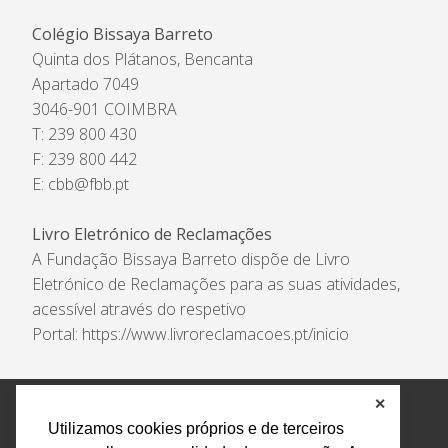
Colégio Bissaya Barreto
Quinta dos Plátanos, Bencanta
Apartado 7049
3046-901 COIMBRA
T: 239 800 430
F: 239 800 442
E:
cbb@fbb.pt
Livro Eletrónico de Reclamações
A Fundação Bissaya Barreto dispõe de Livro
Eletrónico de Reclamações para as suas atividades,
acessível através do respetivo
Portal:
https://www.livroreclamacoes.pt/inicio
✕
Política de Privacidade e Tratamento de Dados
Utilizamos cookies próprios e de terceiros
Encarregado de Proteção de Dados
Livro Eletrónico