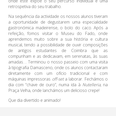
Admissão
onde este expõe o seu percurso individual e uma
retrospetiva do seu trabalho.
Informações
Na sequência da actividade os nossos alunos tiveram
a oportunidade de degustarem uma especialidade
APEE
gastronómica madeirense, o bolo do caco. Após a
refeição, fomos visitar o Museu do Fado, onde
aprendemos muito sobre a sua história e cultura
Notícias
musical, tendo a possibilidade de ouvir composições
de antigos estudantes de Coimbra que as
compunham e as dedicavam, em serenatas, às suas
amadas…. Terminou o nosso passeio com uma visita
à tipografia Damasceno, onde os alunos contactaram
diretamente com um ofício tradicional e com
máquinas impressoras
off-set
a laborar. Fechámos o
dia com “chave de ouro”, numa ida à
Nutelleria
, na
Praça Velha, onde lanchámos um delicioso crepe!
Que dia divertido e animado!