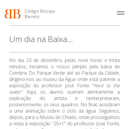
Colégio Bissaya
Barreto
História
Atividades de
Introdução Cursos
Manuais adotados 2026 |
Um dia na Baixa…
Enriquecimento Curricular
Profissionais
2027
Projeto Educativo
Oferta Curricular
Matrículas
Calendários
Organização
Atividades Extracurriculares
Horários e Manuais
Portal do Professor
Colaboradores Docentes
No dia 23 de dezembro, pelas nove horas e trinta
Serviços
Curso de Técnico de
Portal do Aluno/Encarregado
Colaboradores Não
minutos, iniciámos o nosso périplo pela baixa de
Termalismo
de Educação
O Colégio
Docentes
Sala de Estudo
Coimbra. Do Parque Verde até ao Parque da Cidade,
Curso de Técnico/a de Apoio
SIGE
dirigimo-nos ao museu da Água onde está patente a
Instalações
Atividades de Interrupção
à Família e à Comunidade
Oferta Formativa
Letiva
Secretariado de Exames
exposição do professor José Fonte “
Next to the
Ofertas de emprego
Ofertas de Emprego
water”
. Aqui, os alunos ouviram atentamente a
Academia de Línguas
Regulamentos
explicação do artista e reinterpretaram,
Ensino Profissional
posteriormente, os seus quadros. No final, assistiram
Jornal “O Coreto”
a uma animação sobre o ciclo da água. Seguimos,
Privacidade
Ano Letivo
depois, para o Museu do Chiado, onde prosseguimos
a visita à exposição “25+1” do professor José Fonte,