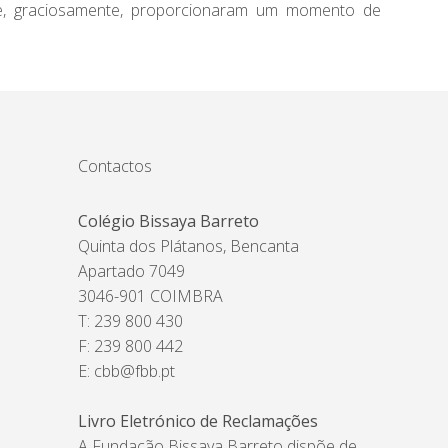
que, graciosamente, proporcionaram um momento de
Contactos
Colégio Bissaya Barreto
Quinta dos Plátanos, Bencanta
Apartado 7049
3046-901 COIMBRA
T: 239 800 430
F: 239 800 442
E:
cbb@fbb.pt
Livro Eletrónico de Reclamações
A Fundação Bissaya Barreto dispõe de