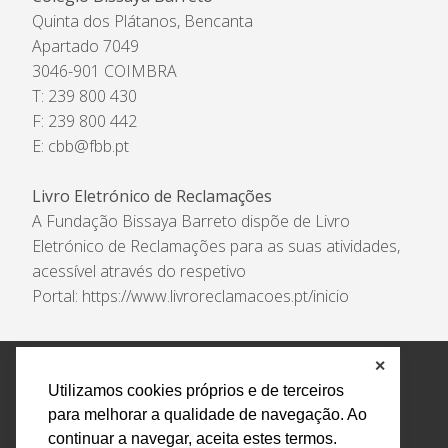
Quinta dos Plátanos, Bencanta
Apartado 7049
3046-901 COIMBRA
T: 239 800 430
F: 239 800 442
E:
cbb@fbb.pt
Livro Eletrónico de Reclamações
A Fundação Bissaya Barreto dispõe de Livro
Eletrónico de Reclamações para as suas atividades,
acessível através do respetivo
Portal:
https://www.livroreclamacoes.pt/inicio
✕
Política de Privacidade e Tratamento de Dados
Utilizamos cookies próprios e de terceiros
Encarregado de Proteção de Dados
Livro Eletrónico
para melhorar a qualidade de navegação. Ao
de Reclamações
Canal de Denúncias
continuar a navegar, aceita estes termos.