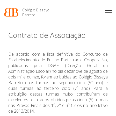
Colégio Bissaya
Barreto
História
Atividades de
Introdução Cursos
Manuais adotados 2026 |
Contrato de Associação
Enriquecimento Curricular
Profissionais
2027
Projeto Educativo
Oferta Curricular
Matrículas
Calendários
Organização
Atividades Extracurriculares
Horários e Manuais
Portal do Professor
Colaboradores Docentes
O Colégio
De acordo com a
lista definitiva
do Concurso de
Serviços
Curso de Técnico de
Portal do Aluno/Encarregado
Colaboradores Não
Estabelecimento de Ensino Particular e Cooperativo,
Termalismo
de Educação
Docentes
Sala de Estudo
publicadas pela DGAE (Direção Geral da
Oferta Formativa
Curso de Técnico/a de Apoio
SIGE
Administração Escolar) no dia dezanove de agosto de
Instalações
Atividades de Interrupção
à Família e à Comunidade
Letiva
Secretariado de Exames
dois mil e quinze, foram atribuídas ao Colégio Bissaya
Ofertas de emprego
Ensino Profissional
Ofertas de Emprego
Barreto duas turmas ao segundo ciclo (5º ano) e
Academia de Línguas
Regulamentos
duas turmas ao terceiro ciclo (7º ano). Para a
Ano Letivo
atribuição destas turmas muito contribuíram os
Jornal “O Coreto”
excelentes resultados obtidos pelas cinco (5) turmas
Privacidade
nas Provas Finais dos 1º, 2º e 3º Ciclos no ano letivo
Admissão
de 2013/2014.