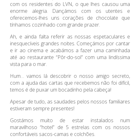
Ensino Profissional
com os residentes do LVN, o que lhes causou uma
enorme alegria. Dançámos com os utentes e
Ano Letivo
oferecemos-lhes uns corações de chocolate que
tínhamos cozinhado com grande prazer.
Admissão
Ah, e ainda falta referir as nossas espetaculares e
inesquecíveis grandes noites. Começámos por cantar
Informações
e ir ao cinema e acabámos a fazer uma caminhada
até ao restaurante “Pôr-do-sol” com uma lindíssima
APEE
vista para o mar.
Hum… vamos lá descobrir o nosso amigo secreto,
Notícias
com a ajuda das cartas que recebemos não foi difícil,
temos é de puxar um bocadinho pela cabeça!
Apesar de tudo, as saudades pelos nossos familiares
estiveram sempre presentes!
Gostámos muito de estar instalados num
maravilhoso “hotel” de 5 estrelas com os nossos
confortáveis sacos-camas e colchões.