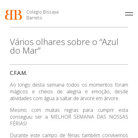
Colégio Bissaya
Barreto
História
Atividades de
Introdução Cursos
Manuais adotados 2026 |
Vários olhares sobre o “Azul
Enriquecimento Curricular
Profissionais
2027
Projeto Educativo
do Mar”
Oferta Curricular
Matrículas
Calendários
Organização
Atividades Extracurriculares
Horários e Manuais
Portal do Professor
Colaboradores Docentes
Serviços
Curso de Técnico de
Portal do Aluno/Encarregado
Colaboradores Não
C.F.A.M.
Termalismo
de Educação
Docentes
Sala de Estudo
Curso de Técnico/a de Apoio
SIGE
Ao longo desta semana todos os momentos foram
Instalações
Atividades de Interrupção
à Família e à Comunidade
Letiva
Secretariado de Exames
mágicos e cheios de alegria e emoção, desde
Ofertas de emprego
Ofertas de Emprego
atividades com água a saltar de árvore em árvore.
Academia de Línguas
Regulamentos
O Colégio
Mesmo com muitas regras para cumprir esta
Jornal “O Coreto”
conseguiu ser a MELHOR SEMANA DAS NOSSAS
Oferta Formativa
Privacidade
FÉRIAS!
Durante este campo de férias também convivemos