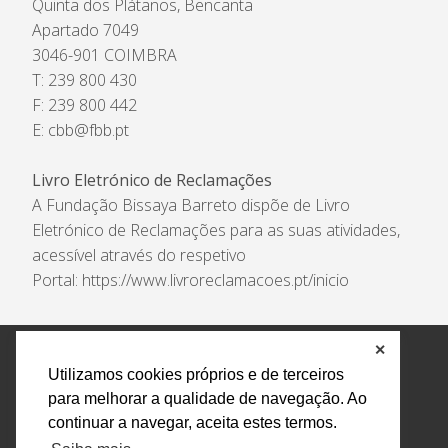
Quinta dos Plátanos, Bencanta
Apartado 7049
3046-901 COIMBRA
T: 239 800 430
F: 239 800 442
E:
cbb@fbb.pt
Livro Eletrónico de Reclamações
A Fundação Bissaya Barreto dispõe de Livro
Eletrónico de Reclamações para as suas atividades,
acessível através do respetivo
Portal:
https://www.livroreclamacoes.pt/inicio
✕
Política de Privacidade e Tratamento de Dados
Utilizamos cookies próprios e de terceiros
Encarregado de Proteção de Dados
Livro Eletrónico
para melhorar a qualidade de navegação. Ao
de Reclamações
Canal de Denúncias
continuar a navegar, aceita estes termos.
Todos os direitos reservados Design by AM. Developed by