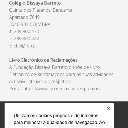
Colégio Bissaya Barreto
Quinta dos Plátanos, Bencanta
Apartado 7049
3046-901 COIMBRA
T: 239 800 430
F: 239 800 442
E:
cbb@fbb.pt
Livro Eletrónico de Reclamações
A Fundação Bissaya Barreto dispõe de Livro
Eletrónico de Reclamações para as suas atividades,
acessível através do respetivo
Portal:
https://www.livroreclamacoes.pt/inicio
✕
Política de Privacidade e Tratamento de Dados
Utilizamos cookies próprios e de terceiros
Encarregado de Proteção de Dados
Livro Eletrónico
para melhorar a qualidade de navegação. Ao
de Reclamações
Canal de Denúncias