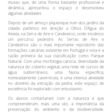
museu que, de uma forma bastante profissional e
Admissão
dinâmica, apresentou o espaço e desenvolveu
algumas atividades.
Informações
Depois de um almoço piquenique num dos jardins da
cidade, partimos em direção a Olhos D’Água do
APEE
Alviela, na Serra de Aire e Candeeiros, onde iniciámos
um percurso pedestre. As Serras de Aire e
Notícias
Candeeiros são o mais importante repositório das
formações calcárias existente em Portugal e esta é a
razão primeira da sua classificação como Parque
Natural. Com uma morfologia cársica, diversidade da
natureza do coberto vegetal, uma rede de cursos de
água subterrâneos, uma fauna específica,
nomeadamente cavernícola, e uma intensa atividade
no domínio da extração da pedra, este espaço de
excelência foi explorado com entusiasmo.
Os alunos contactaram com a natureza e que
compreenderam, mais uma vez, a importância da
preservação do ambiente e da biodiversidade.