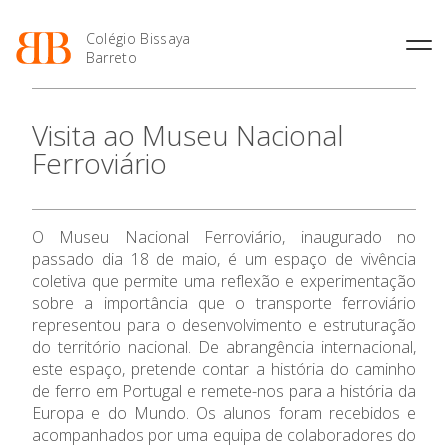
Colégio Bissaya
Barreto
História
Atividades de
Introdução Cursos
Manuais adotados 2026 |
Visita ao Museu Nacional
Enriquecimento Curricular
Profissionais
2027
Projeto Educativo
Ferroviário
Oferta Curricular
Matrículas
Calendários
Organização
Atividades Extracurriculares
Horários e Manuais
Portal do Professor
Colaboradores Docentes
Serviços
Curso de Técnico de
Portal do Aluno/Encarregado
Colaboradores Não
O Museu Nacional Ferroviário, inaugurado no
Termalismo
de Educação
Docentes
Sala de Estudo
O Colégio
passado dia 18 de maio, é um espaço de vivência
Curso de Técnico/a de Apoio
SIGE
Instalações
Atividades de Interrupção
coletiva que permite uma reflexão e experimentação
à Família e à Comunidade
Letiva
Secretariado de Exames
sobre a importância que o transporte ferroviário
Oferta Formativa
Ofertas de emprego
Ofertas de Emprego
representou para o desenvolvimento e estruturação
Academia de Línguas
Regulamentos
do território nacional. De abrangência internacional,
Ensino Profissional
Jornal “O Coreto”
este espaço, pretende contar a história do caminho
de ferro em Portugal e remete-nos para a história da
Privacidade
Ano Letivo
Europa e do Mundo. Os alunos foram recebidos e
acompanhados por uma equipa de colaboradores do