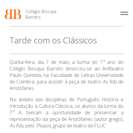
Colégio Bissaya
Barreto
História
Atividades de
Introdução Cursos
Manuais adotados 2026 |
Tarde com os Clássicos
Enriquecimento Curricular
Profissionais
2027
Projeto Educativo
Oferta Curricular
Matrículas
Calendários
Organização
Atividades Extracurriculares
Horários e Manuais
Portal do Professor
Colaboradores Docentes
Quinta-feira, dia 7 de maio, a turma do 7.º ano do
Serviços
Curso de Técnico de
Portal do Aluno/Encarregado
O Colégio
Colaboradores Não
Colégio Bissaya Barreto deslocou-se ao Anfiteatro
Termalismo
de Educação
Docentes
Sala de Estudo
Paulo Quintela, na Faculdade de Letras Universidade
Curso de Técnico/a de Apoio
SIGE
de Coimbra, para assistir à peça de teatro
As Rãs
de
Oferta Formativa
Instalações
Atividades de Interrupção
à Família e à Comunidade
Letiva
Secretariado de Exames
Aristófanes.
Ofertas de emprego
Ofertas de Emprego
Academia de Línguas
Ensino Profissional
No âmbito das disciplinas de Português, História e
Regulamentos
Introdução à Cultura Clássica, os alunos da turma do
Jornal “O Coreto”
7.º A, tiveram a oportunidade de presenciar a
Ano Letivo
Privacidade
representação da peça de Aristófanes (autor grego),
As Rãs
, pelo
Thíasos
, grupo de teatro da FLUC.
Admissão