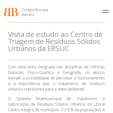
Colégio Bissaya
Barreto
História
Atividades de
Introdução Cursos
Manuais adotados 2026 |
Visita de estudo ao Centro de
Enriquecimento Curricular
Profissionais
2027
Projeto Educativo
Triagem de Resíduos Sólidos
Oferta Curricular
Matrículas
Calendários
Organização
Urbanos da ERSUC
Atividades Extracurriculares
Horários e Manuais
Portal do Professor
Colaboradores Docentes
Serviços
Curso de Técnico de
Portal do Aluno/Encarregado
Colaboradores Não
O Colégio
Termalismo
de Educação
Docentes
Sala de Estudo
Com esta visita, integrada nas disciplinas de Ciências
Curso de Técnico/a de Apoio
SIGE
Instalações
Atividades de Interrupção
Oferta Formativa
à Família e à Comunidade
Naturais, Físico-Química e Geografia, os alunos
Letiva
Secretariado de Exames
Ofertas de emprego
tiveram a possibilidade de perceber o funcionamento
Ofertas de Emprego
Academia de Línguas
e a importância que o tratamento de resíduos
Ensino Profissional
Regulamentos
urbanos representa para o meio ambiente.
Jornal “O Coreto”
Ano Letivo
O Sistema Multimunicipal de Tratamento e
Privacidade
Valorização de Resíduos Sólidos Urbanos do Litoral
Centro integra 36 municípios (12.9 % da população). A
Admissão