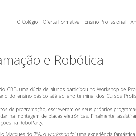
O Colégio
Oferta Formativa
Ensino Profissional
An
amação e Robótica
 do CBB, uma dúzia de alunos participou no Workshop de Pro
 ano do ensino básico até ao ano terminal dos Cursos Profis
tos de programação, escreveram os seus próprios programa
ldar na montagem de placas eletrónicas. Finalmente, assist
pações na RoboParty.
ulo Marques do 7ºA, o
workshop
foi uma experiência fantástica