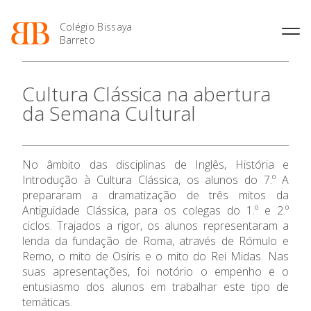
Colégio Bissaya
Barreto
História
Atividades de
Introdução Cursos
Manuais adotados 2026 |
Cultura Clássica na abertura
Enriquecimento Curricular
Profissionais
2027
Projeto Educativo
da Semana Cultural
Oferta Curricular
Matrículas
Calendários
Organização
Atividades Extracurriculares
Horários e Manuais
Portal do Professor
Colaboradores Docentes
Serviços
Curso de Técnico de
Portal do Aluno/Encarregado
O Colégio
Colaboradores Não
No âmbito das disciplinas de Inglês, História e
Termalismo
de Educação
Docentes
Sala de Estudo
Introdução à Cultura Clássica, os alunos do 7.º A
Curso de Técnico/a de Apoio
SIGE
Oferta Formativa
Instalações
Atividades de Interrupção
prepararam a dramatização de três mitos da
à Família e à Comunidade
Letiva
Secretariado de Exames
Antiguidade Clássica, para os colegas do 1.º e 2.º
Ofertas de emprego
Ofertas de Emprego
ciclos. Trajados a rigor, os alunos representaram a
Academia de Línguas
Ensino Profissional
Regulamentos
lenda da fundação de Roma, através de Rómulo e
Jornal “O Coreto”
Remo, o mito de Osíris e o mito do Rei Midas. Nas
Ano Letivo
suas apresentações, foi notório o empenho e o
Privacidade
entusiasmo dos alunos em trabalhar este tipo de
Admissão
temáticas.