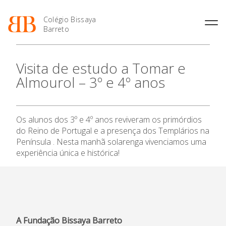
Colégio Bissaya
Barreto
História
Atividades de
Introdução Cursos
Manuais adotados 2026 |
Visita de estudo a Tomar e
Enriquecimento Curricular
Profissionais
2027
Projeto Educativo
Almourol – 3º e 4º anos
Oferta Curricular
Matrículas
Calendários
Organização
O Colégio
Atividades Extracurriculares
Horários e Manuais
Portal do Professor
Colaboradores Docentes
Serviços
Curso de Técnico de
Portal do Aluno/Encarregado
Colaboradores Não
Os alunos dos 3º e 4º anos reviveram os primórdios
Termalismo
de Educação
Oferta Formativa
Docentes
Sala de Estudo
do Reino de Portugal e a presença dos Templários na
Curso de Técnico/a de Apoio
SIGE
Instalações
Atividades de Interrupção
Península . Nesta manhã solarenga vivenciamos uma
à Família e à Comunidade
Ensino Profissional
Letiva
Secretariado de Exames
experiência única e histórica!
Ofertas de emprego
Ofertas de Emprego
Academia de Línguas
Regulamentos
Ano Letivo
Jornal “O Coreto”
Privacidade
Admissão
A Fundação Bissaya Barreto