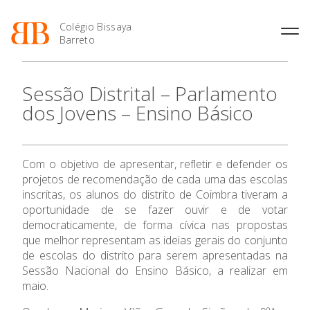
Colégio Bissaya
Barreto
História
Atividades de
Introdução Cursos
Manuais adotados 2026 |
Sessão Distrital – Parlamento
Enriquecimento Curricular
Profissionais
2027
Projeto Educativo
dos Jovens – Ensino Básico
Oferta Curricular
Matrículas
Calendários
Organização
Atividades Extracurriculares
Horários e Manuais
Portal do Professor
Colaboradores Docentes
Serviços
Curso de Técnico de
Portal do Aluno/Encarregado
Colaboradores Não
O Colégio
Com o objetivo de apresentar, refletir e defender os
Termalismo
de Educação
Docentes
Sala de Estudo
projetos de recomendação de cada uma das escolas
Curso de Técnico/a de Apoio
SIGE
Instalações
Atividades de Interrupção
inscritas, os alunos do distrito de Coimbra tiveram a
à Família e à Comunidade
Oferta Formativa
Letiva
Secretariado de Exames
oportunidade de se fazer ouvir e de votar
Ofertas de emprego
Ofertas de Emprego
democraticamente, de forma cívica nas propostas
Academia de Línguas
Regulamentos
Ensino Profissional
que melhor representam as ideias gerais do conjunto
Jornal “O Coreto”
de escolas do distrito para serem apresentadas na
Sessão Nacional do Ensino Básico, a realizar em
Ano Letivo
Privacidade
maio.