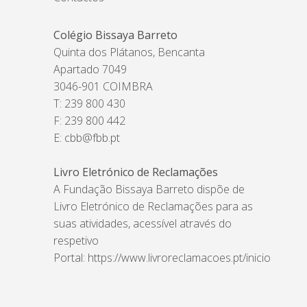
Colégio Bissaya Barreto
Quinta dos Plátanos, Bencanta
Apartado 7049
3046-901 COIMBRA
T: 239 800 430
F: 239 800 442
E:
cbb@fbb.pt
Livro Eletrónico de Reclamações
A Fundação Bissaya Barreto dispõe de
Livro Eletrónico de Reclamações para as
suas atividades, acessível através do
respetivo
Portal:
https://www.livroreclamacoes.pt/inicio