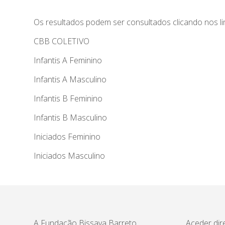
Os resultados podem ser consultados clicando nos li
CBB COLETIVO
Infantis A Feminino
Infantis
A Masculino
Infantis
B
Feminino
Infantis
B
Masculino
Iniciados
Feminino
I
niciados
Masculino
A Fundação Bissaya Barreto
Aceder dir