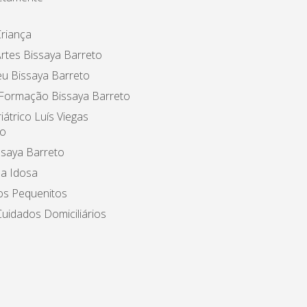
riança
rtes Bissaya Barreto
u Bissaya Barreto
 Formação Bissaya Barreto
iátrico Luís Viegas
o
ssaya Barreto
a Idosa
os Pequenitos
uidados Domiciliários