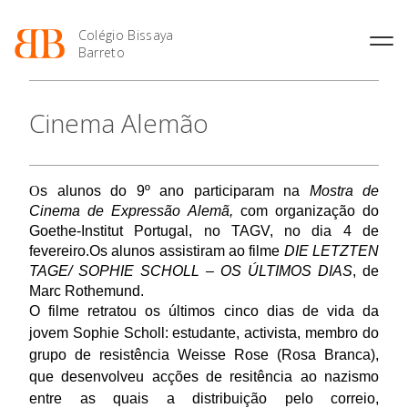
Colégio Bissaya
Barreto
História
Atividades de
Introdução Cursos
Manuais adotados 2026 |
Cinema Alemão
Enriquecimento Curricular
Profissionais
2027
Projeto Educativo
Oferta Curricular
Matrículas
Calendários
Organização
Atividades Extracurriculares
Horários e Manuais
Portal do Professor
Colaboradores Docentes
O Colégio
O
s alunos do 9º ano participaram na
Mostra de
Serviços
Curso de Técnico de
Portal do Aluno/Encarregado
Colaboradores Não
Cinema de Expressão Alemã,
com organização do
Termalismo
de Educação
Docentes
Sala de Estudo
Goethe-Institut Portugal, no TAGV, no dia 4 de
Oferta Formativa
Curso de Técnico/a de Apoio
SIGE
Instalações
Atividades de Interrupção
fevereiro.
Os alunos assistiram ao filme
DIE LETZTEN
à Família e à Comunidade
Letiva
Secretariado de Exames
TAGE/ SOPHIE SCHOLL – OS ÚLTIMOS DIAS
, de
Ofertas de emprego
Ensino Profissional
Ofertas de Emprego
Marc Rothemund.
Academia de Línguas
Regulamentos
O filme retratou o
s últimos cinco dias de vida da
Ano Letivo
Jornal “O Coreto”
jovem Sophie Scholl: estudante, activista, membro do
grupo de resistência Weisse Rose (Rosa Branca),
Privacidade
que desenvolveu acções de resitência ao nazismo
Admissão
entre as quais a distribuição pelo correio,