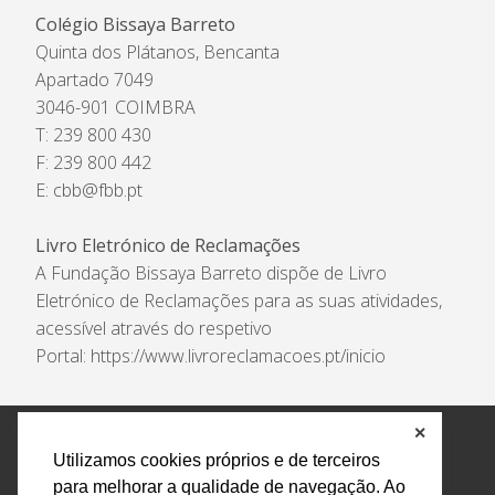
Colégio Bissaya Barreto
Quinta dos Plátanos, Bencanta
Apartado 7049
3046-901 COIMBRA
T: 239 800 430
F: 239 800 442
E:
cbb@fbb.pt
Livro Eletrónico de Reclamações
A Fundação Bissaya Barreto dispõe de Livro
Eletrónico de Reclamações para as suas atividades,
acessível através do respetivo
Portal:
https://www.livroreclamacoes.pt/inicio
✕
Política de Privacidade e Tratamento de Dados
Utilizamos cookies próprios e de terceiros
Encarregado de Proteção de Dados
Livro Eletrónico
para melhorar a qualidade de navegação. Ao
de Reclamações
Canal de Denúncias