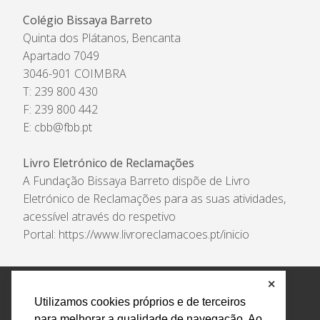
Colégio Bissaya Barreto
Quinta dos Plátanos, Bencanta
Apartado 7049
3046-901 COIMBRA
T: 239 800 430
F: 239 800 442
E:
cbb@fbb.pt
Livro Eletrónico de Reclamações
A Fundação Bissaya Barreto dispõe de Livro
Eletrónico de Reclamações para as suas atividades,
acessível através do respetivo
Portal:
https://www.livroreclamacoes.pt/inicio
✕
Política de Privacidade e Tratamento de Dados
Utilizamos cookies próprios e de terceiros
Encarregado de Proteção de Dados
Livro Eletrónico
para melhorar a qualidade de navegação. Ao