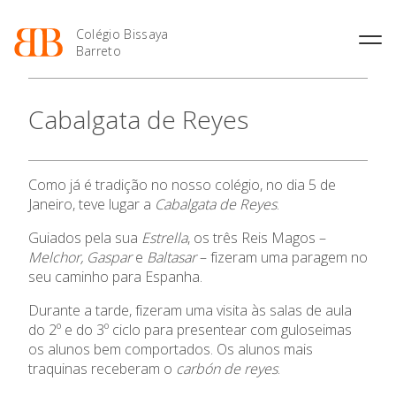
Colégio Bissaya
Barreto
História
Atividades de
Introdução Cursos
Manuais adotados 2026 |
Cabalgata de Reyes
Enriquecimento Curricular
Profissionais
2027
Projeto Educativo
Oferta Curricular
Matrículas
Calendários
Organização
Atividades Extracurriculares
Horários e Manuais
Portal do Professor
Colaboradores Docentes
O Colégio
Como já é tradição no nosso colégio, no dia 5 de
Serviços
Curso de Técnico de
Portal do Aluno/Encarregado
Colaboradores Não
Janeiro, teve lugar a
Cabalgata de Reyes
.
Termalismo
de Educação
Docentes
Sala de Estudo
Oferta Formativa
Curso de Técnico/a de Apoio
SIGE
Guiados pela sua
Estrella
, os três Reis Magos –
Instalações
Atividades de Interrupção
à Família e à Comunidade
Melchor, Gaspar
e
Baltasar
– fizeram uma paragem no
Letiva
Secretariado de Exames
Ofertas de emprego
Ensino Profissional
seu caminho para Espanha.
Ofertas de Emprego
Academia de Línguas
Regulamentos
Durante a tarde, fizeram uma visita às salas de aula
Ano Letivo
Jornal “O Coreto”
do 2º e do 3º ciclo para presentear com guloseimas
Privacidade
os alunos bem comportados. Os alunos mais
Admissão
traquinas receberam o
carbón de reyes
.