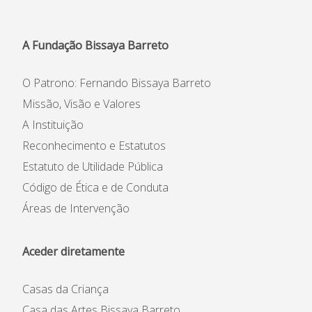
Informações
APEE
A Fundação Bissaya Barreto
Notícias
O Patrono: Fernando Bissaya Barreto
Missão, Visão e Valores
A Instituição
Reconhecimento e Estatutos
Estatuto de Utilidade Pública
Código de Ética e de Conduta
Áreas de Intervenção
Aceder diretamente
Casas da Criança
Casa das Artes Bissaya Barreto