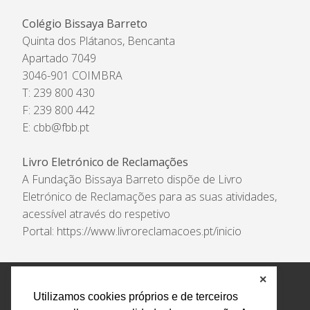
Colégio Bissaya Barreto
Quinta dos Plátanos, Bencanta
Apartado 7049
3046-901 COIMBRA
T: 239 800 430
F: 239 800 442
E:
cbb@fbb.pt
Livro Eletrónico de Reclamações
A Fundação Bissaya Barreto dispõe de Livro
Eletrónico de Reclamações para as suas atividades,
acessível através do respetivo
Portal:
https://www.livroreclamacoes.pt/inicio
✕
Política de Privacidade e Tratamento de Dados
Utilizamos cookies próprios e de terceiros
Encarregado de Proteção de Dados
Livro Eletrónico