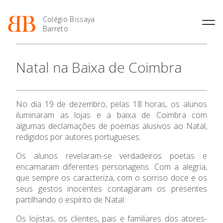
Colégio Bissaya
Barreto
História
Atividades de
Introdução Cursos
Manuais adotados 2026 |
Natal na Baixa de Coimbra
Enriquecimento Curricular
Profissionais
2027
Projeto Educativo
Oferta Curricular
Matrículas
Calendários
Organização
Atividades Extracurriculares
Horários e Manuais
Portal do Professor
Colaboradores Docentes
No dia 19 de dezembro, pelas 18 horas, os alunos
O Colégio
Serviços
Curso de Técnico de
Portal do Aluno/Encarregado
Colaboradores Não
iluminaram as lojas e a baixa de Coimbra com
Termalismo
de Educação
Docentes
Sala de Estudo
algumas declamações de poemas alusivos ao Natal,
Oferta Formativa
Curso de Técnico/a de Apoio
SIGE
redigidos por autores portugueses.
Instalações
Atividades de Interrupção
à Família e à Comunidade
Letiva
Secretariado de Exames
Ofertas de emprego
Os alunos revelaram-se verdadeiros poetas e
Ensino Profissional
Ofertas de Emprego
Academia de Línguas
encarnaram diferentes personagens. Com a alegria,
Regulamentos
que sempre os caracteriza, com o sorriso doce e os
Jornal “O Coreto”
Ano Letivo
seus gestos inocentes contagiaram os presentes
Privacidade
partilhando o espírito de Natal.
Admissão
Os lojistas, os clientes, pais e familiares dos atores-