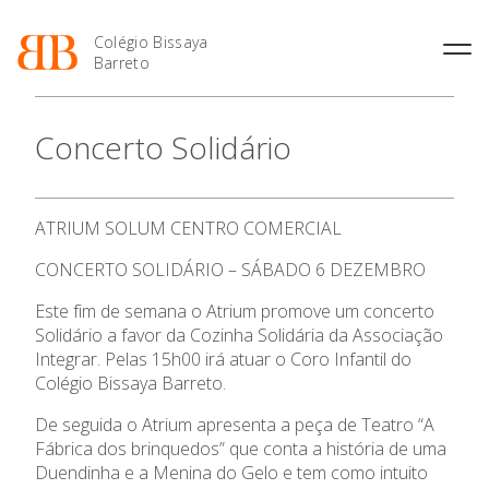
Colégio Bissaya
Barreto
História
Atividades de
Introdução Cursos
Manuais adotados 2026 |
Concerto Solidário
Enriquecimento Curricular
Profissionais
2027
Projeto Educativo
Oferta Curricular
Matrículas
Calendários
Organização
Atividades Extracurriculares
Horários e Manuais
Portal do Professor
Colaboradores Docentes
ATRIUM SOLUM CENTRO COMERCIAL
O Colégio
Serviços
Curso de Técnico de
Portal do Aluno/Encarregado
Colaboradores Não
Termalismo
de Educação
CONCERTO SOLIDÁRIO – SÁBADO 6 DEZEMBRO
Docentes
Sala de Estudo
Curso de Técnico/a de Apoio
SIGE
Oferta Formativa
Instalações
Atividades de Interrupção
Este fim de semana o Atrium promove um concerto
à Família e à Comunidade
Letiva
Secretariado de Exames
Ofertas de emprego
Solidário a favor da Cozinha Solidária da Associação
Ofertas de Emprego
Ensino Profissional
Academia de Línguas
Integrar. Pelas 15h00 irá atuar o Coro Infantil do
Regulamentos
Colégio Bissaya Barreto.
Jornal “O Coreto”
Ano Letivo
De seguida o Atrium apresenta a peça de Teatro “A
Privacidade
Fábrica dos brinquedos” que conta a história de uma
Admissão
Duendinha e a Menina do Gelo e tem como intuito