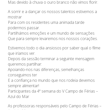
Mas devido à chuva o ouro branco não vimos florir.
Admissão
A sorrir e a dançar os nossos talentos estivemos a
mostrar
Informações
Para com os residentes uma animada tarde
podermos passar.
APEE
Partilhámos emoções e um mundo de sensações
Que para sempre levaremos nos nossos corações.
Notícias
Estivemos todo o dia ansiosos por saber qual o filme
que iríamos ver.
Depois da sessão terminar a seguinte mensagem
queremos partilhar:
Apoiando-nos nas diferenças, semelhanças
conseguimos ter
E a confiança no mundo que nos rodeia devemos
sempre alimentar!
Participantes da 4ª semana do V Campo de Férias –
Azul do Mar
As professoras responsáveis pelo Campo de Férias –