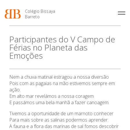
Colégio Bissaya
Barreto
História
Atividades de
Introdução Cursos
Manuais adotados 2026 |
Participantes do V Campo de
Enriquecimento Curricular
Profissionais
2027
Projeto Educativo
Férias no Planeta das
Oferta Curricular
Matrículas
Calendários
Organização
Emoções
Atividades Extracurriculares
Horários e Manuais
Portal do Professor
Colaboradores Docentes
Serviços
Curso de Técnico de
Portal do Aluno/Encarregado
Colaboradores Não
Termalismo
de Educação
Docentes
Sala de Estudo
O Colégio
Nem a chuva matinal estragou a nossa diversão
Curso de Técnico/a de Apoio
SIGE
Instalações
Atividades de Interrupção
à Família e à Comunidade
Pois com as pagaias na mão estivemos sempre em
Letiva
Secretariado de Exames
Ofertas de emprego
ação.
Oferta Formativa
Ofertas de Emprego
Academia de Línguas
Em alto mar revelámos a nossa coragem
Regulamentos
E passámos uma bela manhã a fazer canoagem.
Ensino Profissional
Jornal “O Coreto”
Tivemos a oportunidade de um marnoto conhecer
Privacidade
Para mais sobre as salinas podermos aprender.
Ano Letivo
A fauna e a flora das marinas de sal fomos descobrir