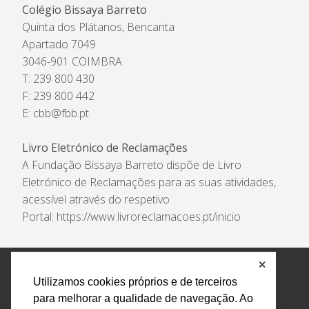
Colégio Bissaya Barreto
Quinta dos Plátanos, Bencanta
Apartado 7049
3046-901 COIMBRA
T: 239 800 430
F: 239 800 442
E:
cbb@fbb.pt
Livro Eletrónico de Reclamações
A Fundação Bissaya Barreto dispõe de Livro
Eletrónico de Reclamações para as suas atividades,
acessível através do respetivo
Portal:
https://www.livroreclamacoes.pt/inicio
✕
Política de Privacidade e Tratamento de Dados
Utilizamos cookies próprios e de terceiros
Encarregado de Proteção de Dados
Livro Eletrónico
para melhorar a qualidade de navegação. Ao
de Reclamações
Canal de Denúncias