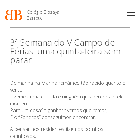
Colégio Bissaya
Barreto
História
Atividades de
Introdução Cursos
Manuais adotados 2026 |
3ª Semana do V Campo de
Enriquecimento Curricular
Profissionais
2027
Projeto Educativo
Férias: uma quinta-feira sem
Oferta Curricular
Matrículas
Calendários
Organização
parar
Atividades Extracurriculares
Horários e Manuais
Portal do Professor
Colaboradores Docentes
Serviços
Curso de Técnico de
Portal do Aluno/Encarregado
Colaboradores Não
Termalismo
de Educação
Docentes
Sala de Estudo
O Colégio
De manhã na Marina remámos tão rápido quanto o
Curso de Técnico/a de Apoio
SIGE
Instalações
Atividades de Interrupção
à Família e à Comunidade
vento.
Letiva
Secretariado de Exames
Oferta Formativa
Ofertas de emprego
Fizemos uma corrida e ninguém quis perder aquele
Ofertas de Emprego
Academia de Línguas
momento.
Regulamentos
Para um desafio ganhar tivemos que remar,
Ensino Profissional
Jornal “O Coreto”
E o “Fanecas” conseguimos encontrar.
Privacidade
Ano Letivo
A pensar nos residentes fizemos bolinhos
carinhosos,