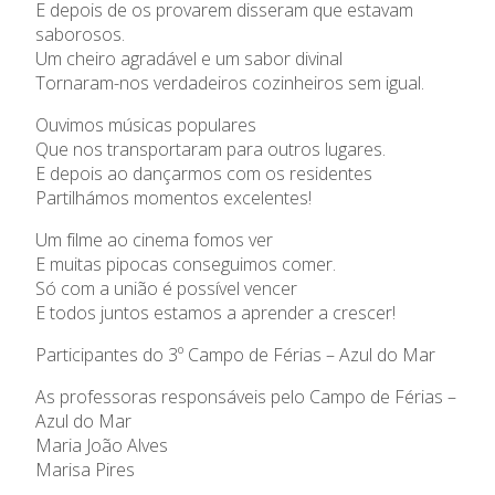
E depois de os provarem disseram que estavam
Admissão
saborosos.
Um cheiro agradável e um sabor divinal
Informações
Tornaram-nos verdadeiros cozinheiros sem igual.
Ouvimos músicas populares
APEE
Que nos transportaram para outros lugares.
E depois ao dançarmos com os residentes
Notícias
Partilhámos momentos excelentes!
Um filme ao cinema fomos ver
E muitas pipocas conseguimos comer.
Só com a união é possível vencer
E todos juntos estamos a aprender a crescer!
Participantes do 3º Campo de Férias – Azul do Mar
As professoras responsáveis pelo Campo de Férias –
Azul do Mar
Maria João Alves
Marisa Pires