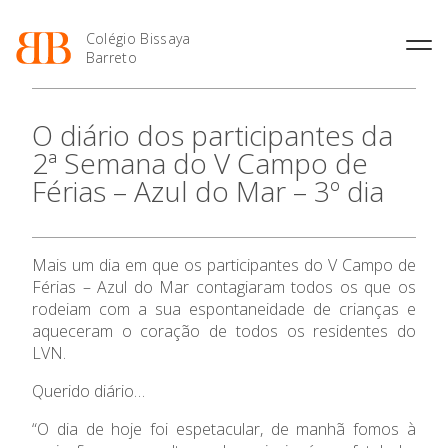
Colégio Bissaya
Barreto
História
Atividades de
Introdução Cursos
Manuais adotados 2026 |
O diário dos participantes da
Enriquecimento Curricular
Profissionais
2027
Projeto Educativo
2ª Semana do V Campo de
Oferta Curricular
Matrículas
Calendários
Organização
Férias – Azul do Mar – 3º dia
Atividades Extracurriculares
Horários e Manuais
Portal do Professor
Colaboradores Docentes
Serviços
Curso de Técnico de
Portal do Aluno/Encarregado
Colaboradores Não
Termalismo
de Educação
Docentes
Sala de Estudo
Mais um dia em que os participantes do V Campo de
Curso de Técnico/a de Apoio
SIGE
Instalações
Atividades de Interrupção
à Família e à Comunidade
Férias – Azul do Mar contagiaram todos os que os
Letiva
Secretariado de Exames
O Colégio
Ofertas de emprego
rodeiam com a sua espontaneidade de crianças e
Ofertas de Emprego
Academia de Línguas
aqueceram o coração de todos os residentes do
Regulamentos
Oferta Formativa
LVN.
Jornal “O Coreto”
Querido diário…
Privacidade
Ensino Profissional
“O dia de hoje foi espetacular, de manhã fomos à