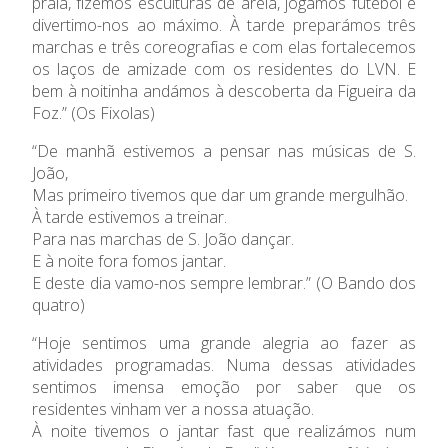
praia, fizemos esculturas de areia, jogámos futebol e
Ano Letivo
divertimo-nos ao máximo. À tarde preparámos três
marchas e três coreografias e com elas fortalecemos
Admissão
os laços de amizade com os residentes do LVN. E
bem à noitinha andámos à descoberta da Figueira da
Informações
Foz.” (Os Fixolas)
“De manhã estivemos a pensar nas músicas de S.
APEE
João,
Mas primeiro tivemos que dar um grande mergulhão.
Notícias
À tarde estivemos a treinar.
Para nas marchas de S. João dançar.
E à noite fora fomos jantar.
E deste dia vamo-nos sempre lembrar.” (O Bando dos
quatro)
“Hoje sentimos uma grande alegria ao fazer as
atividades programadas. Numa dessas atividades
sentimos imensa emoção por saber que os
residentes vinham ver a nossa atuação.
À noite tivemos o jantar fast que realizámos num