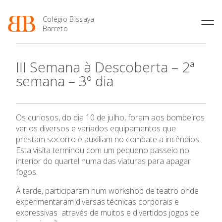
Colégio Bissaya
Barreto
História
Atividades de
Introdução Cursos
Manuais adotados 2026 |
III Semana à Descoberta – 2ª
Enriquecimento Curricular
Profissionais
2027
Projeto Educativo
semana – 3º dia
Oferta Curricular
Matrículas
Calendários
Organização
Atividades Extracurriculares
Horários e Manuais
Portal do Professor
Colaboradores Docentes
O Colégio
Serviços
Curso de Técnico de
Portal do Aluno/Encarregado
Colaboradores Não
Os curiosos, do dia 10 de julho, foram aos bombeiros
Termalismo
de Educação
Docentes
Sala de Estudo
Oferta Formativa
ver os diversos e variados equipamentos que
Curso de Técnico/a de Apoio
SIGE
Instalações
Atividades de Interrupção
prestam socorro e auxiliam no combate a incêndios.
à Família e à Comunidade
Letiva
Secretariado de Exames
Esta visita terminou com um pequeno passeio no
Ofertas de emprego
Ensino Profissional
Ofertas de Emprego
interior do quartel numa das viaturas para apagar
Academia de Línguas
Regulamentos
fogos.
Ano Letivo
Jornal “O Coreto”
À tarde, participaram num workshop de teatro onde
Privacidade
experimentaram diversas técnicas corporais e
Admissão
expressivas através de muitos e divertidos jogos de