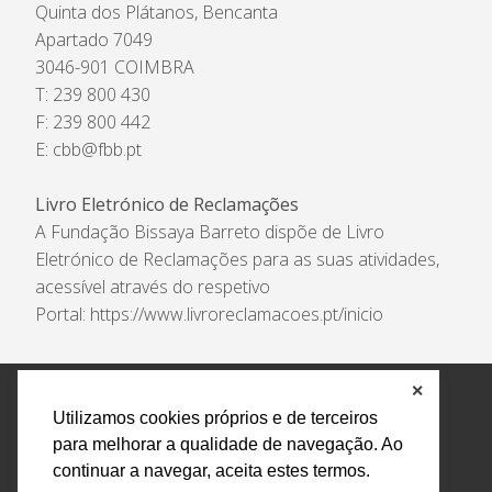
Quinta dos Plátanos, Bencanta
Apartado 7049
3046-901 COIMBRA
T: 239 800 430
F: 239 800 442
E:
cbb@fbb.pt
Livro Eletrónico de Reclamações
A Fundação Bissaya Barreto dispõe de Livro
Eletrónico de Reclamações para as suas atividades,
acessível através do respetivo
Portal:
https://www.livroreclamacoes.pt/inicio
✕
Política de Privacidade e Tratamento de Dados
Utilizamos cookies próprios e de terceiros
Encarregado de Proteção de Dados
Livro Eletrónico
para melhorar a qualidade de navegação. Ao
de Reclamações
Canal de Denúncias
continuar a navegar, aceita estes termos.
Todos os direitos reservados Design by AM. Developed by