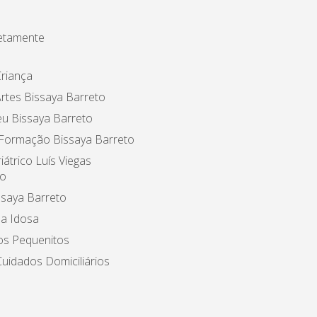
etamente
riança
rtes Bissaya Barreto
u Bissaya Barreto
 Formação Bissaya Barreto
iátrico Luís Viegas
o
ssaya Barreto
a Idosa
os Pequenitos
uidados Domiciliários