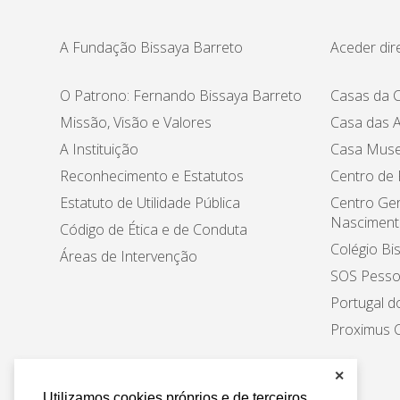
A Fundação Bissaya Barreto
Aceder dir
O Patrono: Fernando Bissaya Barreto
Casas da C
Missão, Visão e Valores
Casa das A
A Instituição
Casa Muse
Reconhecimento e Estatutos
Centro de
Estatuto de Utilidade Pública
Centro Ger
Nasciment
Código de Ética e de Conduta
Colégio Bi
Áreas de Intervenção
SOS Pesso
Portugal d
Proximus C
✕
Utilizamos cookies próprios e de terceiros