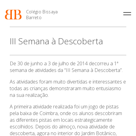
Colégio Bissaya
Barreto
História
Atividades de
Introdução Cursos
Manuais adotados 2026 |
III Semana à Descoberta
Enriquecimento Curricular
Profissionais
2027
Projeto Educativo
Oferta Curricular
Matrículas
Calendários
Organização
Atividades Extracurriculares
Horários e Manuais
Portal do Professor
Colaboradores Docentes
De 30 de junho a 3 de julho de 2014 decorreu a 1ª
Serviços
Curso de Técnico de
Portal do Aluno/Encarregado
Colaboradores Não
semana de atividades da “III Semana à Descoberta”.
Termalismo
de Educação
Docentes
Sala de Estudo
Curso de Técnico/a de Apoio
SIGE
As atividades foram muito divertidas e interessantes e
Instalações
Atividades de Interrupção
O Colégio
à Família e à Comunidade
todas as crianças demonstraram muito entusiasmo
Letiva
Secretariado de Exames
Ofertas de emprego
na sua realização.
Ofertas de Emprego
Academia de Línguas
Oferta Formativa
Regulamentos
A primeira atividade realizada foi um jogo de pistas
Jornal “O Coreto”
pela baixa de Coimbra, onde os alunos descobriram
Ensino Profissional
Privacidade
as diferentes pistas em locais estrategicamente
escolhidos. Depois do almoço, nova atividade de
Ano Letivo
descoberta, agora no interior do Jardim Botânico,