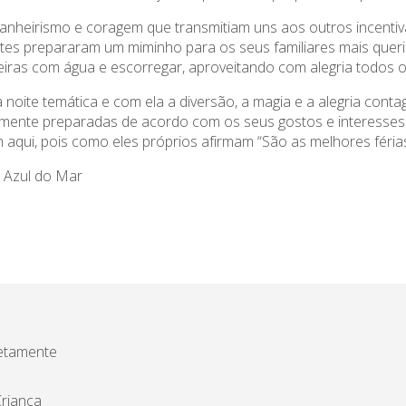
panheirismo e coragem que transmitiam uns aos outros incentiv
es prepararam um miminho para os seus familiares mais querido
deiras com água e escorregar, aproveitando com alegria todos
 noite temática e com ela a diversão, a magia e a alegria conta
mente preparadas de acordo com os seus gostos e interesses
aqui, pois como eles próprios afirmam “São as melhores férias
 Azul do Mar
etamente
riança