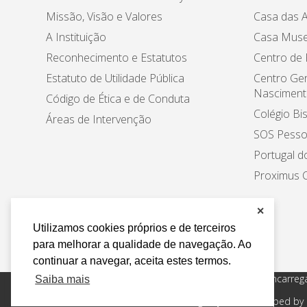
Missão, Visão e Valores
Casa das A
A Instituição
Casa Muse
Reconhecimento e Estatutos
Centro de
Estatuto de Utilidade Pública
Centro Ger
Nasciment
Código de Ética e de Conduta
Colégio Bi
Áreas de Intervenção
SOS Pesso
Portugal d
Proximus C
✕
Utilizamos cookies próprios e de terceiros
para melhorar a qualidade de navegação. Ao
continuar a navegar, aceita estes termos.
Política de Privacidade e Tratamento de Dados
Encarreg
Saiba mais
Todos os direitos reservados Design by AM. Developed by