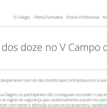
O Colégio
Oferta Formativa
Ensino Profissional
An
 dos doze no V Campo de
 despertaram com um dia cinzento que contrastava com a sua f
a Viagem, os participantes não conseguiam esconder o seu ent
am as regras de segurança que cautelosamente usaram nos per
cluíram com mérito e distinção os percursos propostos, repetind