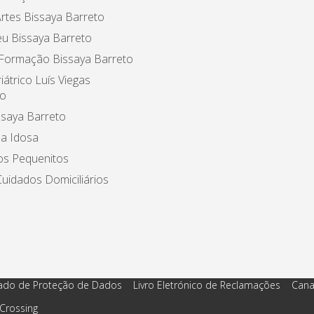
rtes Bissaya Barreto
u Bissaya Barreto
 Formação Bissaya Barreto
iátrico Luís Viegas
o
ssaya Barreto
a Idosa
os Pequenitos
uidados Domiciliários
ado de Proteção de Dados
Livro Eletrónico de Reclamações
Cana
Crossing