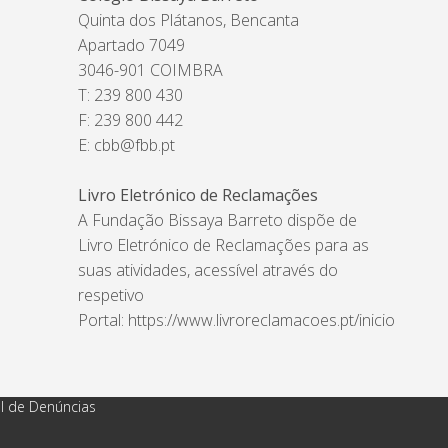
Quinta dos Plátanos, Bencanta
Apartado 7049
3046-901 COIMBRA
T: 239 800 430
F: 239 800 442
E:
cbb@fbb.pt
Livro Eletrónico de Reclamações
A Fundação Bissaya Barreto dispõe de
Livro Eletrónico de Reclamações para as
suas atividades, acessível através do
respetivo
Portal:
https://www.livroreclamacoes.pt/inicio
l de Denúncias