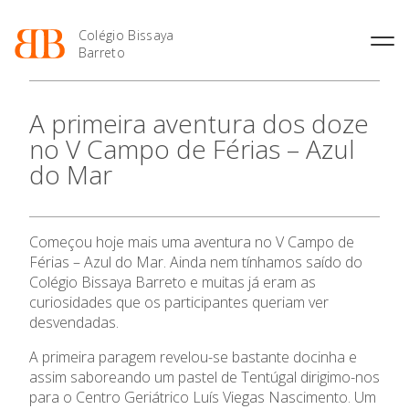
Colégio Bissaya
Barreto
História
Atividades de
Introdução Cursos
Manuais adotados 2026 |
A primeira aventura dos doze
Enriquecimento Curricular
Profissionais
2027
Projeto Educativo
no V Campo de Férias – Azul
Oferta Curricular
Matrículas
Calendários
Organização
do Mar
Atividades Extracurriculares
Horários e Manuais
Portal do Professor
Colaboradores Docentes
Serviços
Curso de Técnico de
Portal do Aluno/Encarregado
Colaboradores Não
Termalismo
de Educação
Docentes
Sala de Estudo
O Colégio
Começou hoje mais uma aventura no V Campo de
Curso de Técnico/a de Apoio
SIGE
Instalações
Atividades de Interrupção
à Família e à Comunidade
Férias – Azul do Mar. Ainda nem tínhamos saído do
Letiva
Secretariado de Exames
Ofertas de emprego
Colégio Bissaya Barreto e muitas já eram as
Oferta Formativa
Ofertas de Emprego
Academia de Línguas
curiosidades que os participantes queriam ver
Regulamentos
desvendadas.
Jornal “O Coreto”
Ensino Profissional
A primeira paragem revelou-se bastante docinha e
Privacidade
assim saboreando um pastel de Tentúgal dirigimo-nos
Ano Letivo
para o Centro Geriátrico Luís Viegas Nascimento. Um