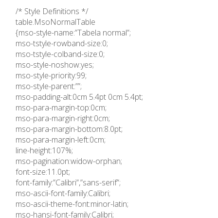
Ensino Profissional
/* Style Definitions */
table.MsoNormalTable
Ano Letivo
{mso-style-name:”Tabela normal”;
mso-tstyle-rowband-size:0;
mso-tstyle-colband-size:0;
Admissão
mso-style-noshow:yes;
mso-style-priority:99;
Informações
mso-style-parent:””;
mso-padding-alt:0cm 5.4pt 0cm 5.4pt;
mso-para-margin-top:0cm;
APEE
mso-para-margin-right:0cm;
mso-para-margin-bottom:8.0pt;
Notícias
mso-para-margin-left:0cm;
line-height:107%;
mso-pagination:widow-orphan;
font-size:11.0pt;
font-family:”Calibri”,”sans-serif”;
mso-ascii-font-family:Calibri;
mso-ascii-theme-font:minor-latin;
mso-hansi-font-family:Calibri;