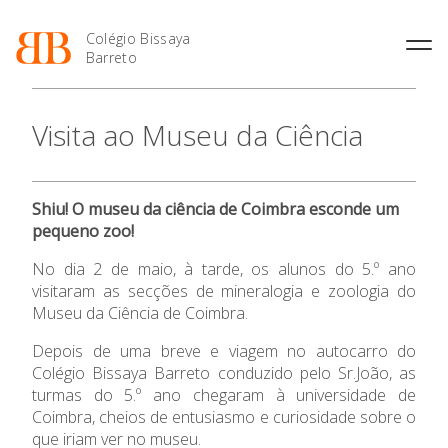
Colégio Bissaya
Barreto
História
Atividades de
Introdução Cursos
Manuais adotados 2026 |
Visita ao Museu da Ciência
Enriquecimento Curricular
Profissionais
2027
Projeto Educativo
Oferta Curricular
Matrículas
Calendários
Organização
Atividades Extracurriculares
Horários e Manuais
Portal do Professor
Colaboradores Docentes
Shiu! O museu da ciência de Coimbra esconde um
Serviços
Curso de Técnico de
Portal do Aluno/Encarregado
Colaboradores Não
pequeno zoo!
Termalismo
de Educação
Docentes
Sala de Estudo
Curso de Técnico/a de Apoio
SIGE
No dia 2 de maio, à tarde, os alunos do 5.º ano
Instalações
Atividades de Interrupção
O Colégio
à Família e à Comunidade
visitaram as secções de mineralogia e zoologia do
Letiva
Secretariado de Exames
Ofertas de emprego
Museu da Ciência de Coimbra.
Ofertas de Emprego
Academia de Línguas
Oferta Formativa
Regulamentos
Depois de uma breve e viagem no autocarro do
Jornal “O Coreto”
Colégio Bissaya Barreto conduzido pelo Sr.João, as
Ensino Profissional
Privacidade
turmas do 5.º ano chegaram à universidade de
Coimbra, cheios de entusiasmo e curiosidade sobre o
Ano Letivo
que iriam ver no museu.