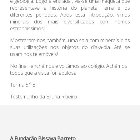
e geologia. Logo à entrada , via-se uma maqueta que
representava a história do planeta Terra e os
diferentes períodos. Após esta introdução, vimos
minerais dos mais diversificados com nomes
estranhíssimos!
Mostraram-nos, também, uma sala com minerais e as
suas utilizações nos objetos do dia-a-dia. Até se
usam nos telemóveis!
No final, lanchámos e voltámos ao colégio. Achámos
todos que a visita foi fabulosa.
Turma 5.º B
Testemunho
da Bruna Ribeiro
A Fundação Bissaya Barreto