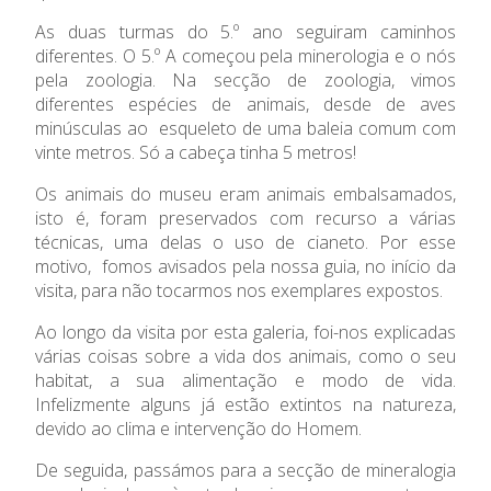
As duas turmas do 5.º ano seguiram caminhos
Admissão
diferentes. O 5.º A começou pela minerologia e o nós
pela zoologia. Na secção de zoologia, vimos
Informações
diferentes espécies de animais, desde de aves
minúsculas ao
esqueleto de uma baleia comum com
vinte metros. Só a cabeça tinha 5 metros!
APEE
Os animais do museu eram animais embalsamados,
Notícias
isto é, foram preservados com recurso a várias
técnicas, uma delas o uso de cianeto. Por esse
motivo,
fomos avisados pela nossa guia, no início da
visita, para não tocarmos nos exemplares expostos.
Ao longo da visita por esta galeria, foi-nos explicadas
várias coisas sobre a vida dos animais, como o seu
habitat, a sua alimentação e modo de vida.
Infelizmente alguns já estão extintos na natureza,
devido ao clima e intervenção do Homem.
De seguida, passámos para a secção de mineralogia