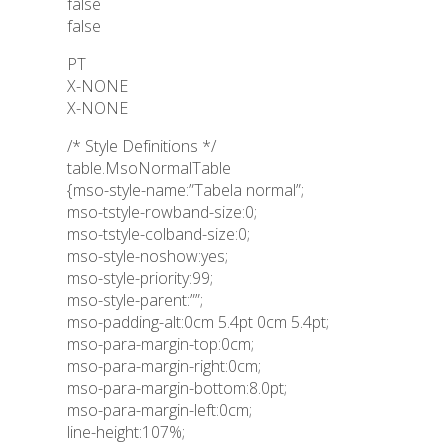
false
false
PT
X-NONE
X-NONE
/* Style Definitions */
table.MsoNormalTable
{mso-style-name:”Tabela normal”;
mso-tstyle-rowband-size:0;
mso-tstyle-colband-size:0;
mso-style-noshow:yes;
mso-style-priority:99;
mso-style-parent:””;
mso-padding-alt:0cm 5.4pt 0cm 5.4pt;
mso-para-margin-top:0cm;
mso-para-margin-right:0cm;
mso-para-margin-bottom:8.0pt;
mso-para-margin-left:0cm;
line-height:107%;