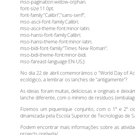
mso-pagination:widow-orphan;
font-size:11.0pt;
font-family:”Calibri”,”sans-serif”;
mso-ascii-font-family:Calibri;
mso-ascii-theme-font:minor-latin;
mso-hansi-font-family:Calibri;
mso-hansi-theme-font:minor-latin;
mso-bidi-font-family:”Times New Roman”;
mso-bidi-theme-font:minor-bidi;
mso-fareast-language:EN-US;}
No dia 22 de abril comemorámos o “World Day of Act
ecológico, a lembrar os lanches de “antigamente”?
As ideias foram muitas, deliciosas e originais e dei
lanche diferente, com o mínimo de resíduos (embalag
Fizemos um piquenique conjunto, com o 1º e 2º cic
dinamizada pela Escola Superior de Tecnologias de Sa
Podem encontrar mais informações sobre as atividades
projects.org/wda/
.