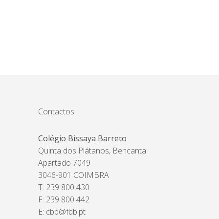
Contactos
Colégio Bissaya Barreto
Quinta dos Plátanos, Bencanta
Apartado 7049
3046-901 COIMBRA
T: 239 800 430
F: 239 800 442
E:
cbb@fbb.pt