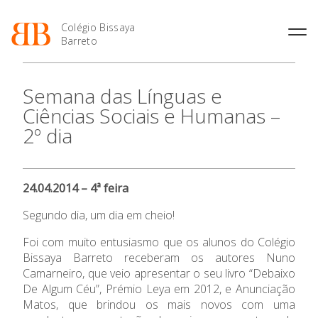
Colégio Bissaya
Barreto
História
Atividades de
Introdução Cursos
Manuais adotados 2026 |
Semana das Línguas e
Enriquecimento Curricular
Profissionais
2027
Projeto Educativo
Ciências Sociais e Humanas –
Oferta Curricular
Matrículas
Calendários
Organização
2º dia
Atividades Extracurriculares
Horários e Manuais
Portal do Professor
Colaboradores Docentes
Serviços
Curso de Técnico de
Portal do Aluno/Encarregado
Colaboradores Não
Termalismo
de Educação
Docentes
Sala de Estudo
24.04.2014 – 4ª feira
Curso de Técnico/a de Apoio
SIGE
Instalações
Atividades de Interrupção
à Família e à Comunidade
Letiva
Secretariado de Exames
O Colégio
Segundo dia, um dia em cheio!
Ofertas de emprego
Ofertas de Emprego
Academia de Línguas
Regulamentos
Foi com muito entusiasmo que os alunos do Colégio
Oferta Formativa
Bissaya Barreto receberam os autores Nuno
Jornal “O Coreto”
Camarneiro, que veio apresentar o seu livro “Debaixo
Privacidade
Ensino Profissional
De Algum Céu”, Prémio Leya em 2012, e Anunciação
Matos, que brindou os mais novos com uma