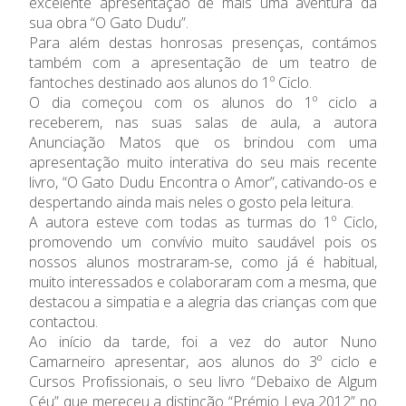
excelente apresentação de mais uma aventura da
Ano Letivo
sua obra “O Gato Dudu”.
Para além destas honrosas presenças, contámos
Admissão
também com a apresentação de um teatro de
fantoches destinado aos alunos do 1º Ciclo.
O dia começou com os alunos do 1º ciclo a
Informações
receberem, nas suas salas de aula, a autora
Anunciação Matos que os brindou com uma
APEE
apresentação muito interativa do seu mais recente
livro, “O Gato Dudu Encontra o Amor”, cativando-os e
Notícias
despertando ainda mais neles o gosto pela leitura.
A autora esteve com todas as turmas do 1º Ciclo,
promovendo um convívio muito saudável pois os
nossos alunos mostraram-se, como já é habitual,
muito interessados e colaboraram com a mesma, que
destacou a simpatia e a alegria das crianças com que
contactou.
Ao início da tarde, foi a vez do autor Nuno
Camarneiro apresentar, aos alunos do 3º ciclo e
Cursos Profissionais, o seu livro “Debaixo de Algum
Céu” que mereceu a distinção “Prémio Leya 2012” no