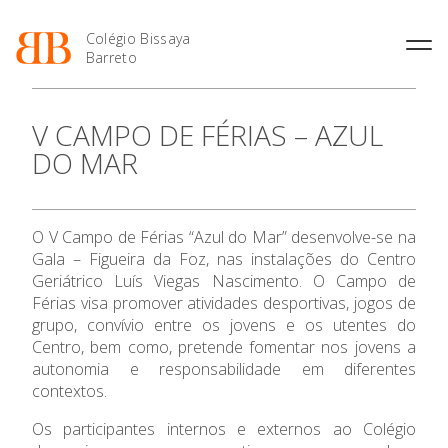
Colégio Bissaya
Barreto
História
Atividades de
Introdução Cursos
Manuais adotados 2026 |
V CAMPO DE FÉRIAS – AZUL
Enriquecimento Curricular
Profissionais
2027
Projeto Educativo
DO MAR
Oferta Curricular
Matrículas
Calendários
Organização
Atividades Extracurriculares
Horários e Manuais
Portal do Professor
Colaboradores Docentes
Serviços
Curso de Técnico de
Portal do Aluno/Encarregado
Colaboradores Não
O V Campo de Férias “Azul do Mar” desenvolve-se na
Termalismo
de Educação
Docentes
Sala de Estudo
Gala – Figueira da Foz, nas instalações do Centro
Curso de Técnico/a de Apoio
SIGE
O Colégio
Instalações
Atividades de Interrupção
Geriátrico Luís Viegas Nascimento. O Campo de
à Família e à Comunidade
Letiva
Secretariado de Exames
Férias visa promover atividades desportivas, jogos de
Ofertas de emprego
Ofertas de Emprego
Oferta Formativa
grupo, convívio entre os jovens e os utentes do
Academia de Línguas
Regulamentos
Centro, bem como, pretende fomentar nos jovens a
Jornal “O Coreto”
autonomia e responsabilidade em diferentes
Ensino Profissional
contextos.
Privacidade
Ano Letivo
Os participantes internos e externos ao Colégio