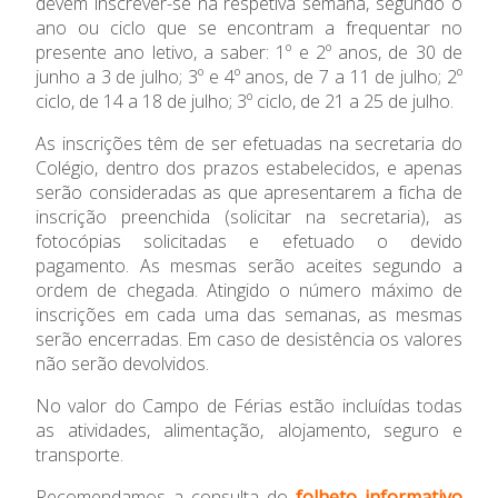
devem inscrever-se na respetiva semana, segundo o
ano ou ciclo que se encontram a frequentar no
Admissão
presente ano letivo, a saber: 1º e 2º anos, de 30 de
junho a 3 de julho; 3º e 4º anos, de 7 a 11 de julho; 2º
Informações
ciclo, de 14 a 18 de julho; 3º ciclo, de 21 a 25 de julho.
As inscrições têm de ser efetuadas na secretaria do
APEE
Colégio, dentro dos prazos estabelecidos, e apenas
serão consideradas as que apresentarem a ficha de
Notícias
inscrição preenchida (solicitar na secretaria), as
fotocópias solicitadas e efetuado o devido
pagamento. As mesmas serão aceites segundo a
ordem de chegada. Atingido o número máximo de
inscrições em cada uma das semanas, as mesmas
serão encerradas. Em caso de desistência os valores
não serão devolvidos.
No valor do Campo de Férias estão incluídas todas
as atividades, alimentação, alojamento, seguro e
transporte.
Recomendamos a consulta do
folheto informativo