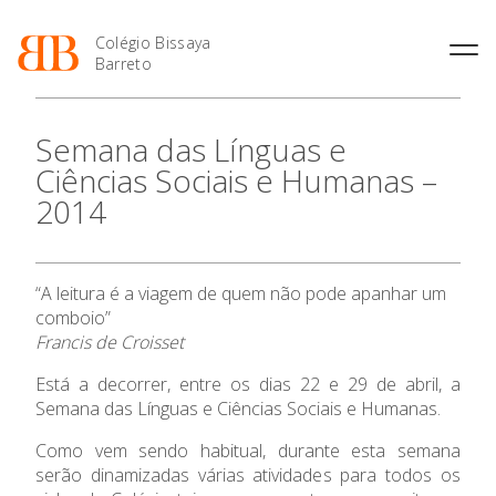
Colégio Bissaya
Barreto
História
Atividades de
Introdução Cursos
Manuais adotados 2026 |
Semana das Línguas e
Enriquecimento Curricular
Profissionais
2027
Projeto Educativo
Ciências Sociais e Humanas –
Oferta Curricular
Matrículas
Calendários
Organização
2014
Atividades Extracurriculares
Horários e Manuais
Portal do Professor
Colaboradores Docentes
O Colégio
Serviços
Curso de Técnico de
Portal do Aluno/Encarregado
Colaboradores Não
Termalismo
de Educação
Docentes
Sala de Estudo
“A leitura é a viagem de quem não pode apanhar um
Curso de Técnico/a de Apoio
SIGE
Oferta Formativa
Instalações
Atividades de Interrupção
à Família e à Comunidade
comboio”
Letiva
Secretariado de Exames
Ofertas de emprego
Francis de Croisset
Ofertas de Emprego
Ensino Profissional
Academia de Línguas
Regulamentos
Está a decorrer, entre os dias 22 e 29 de abril, a
Jornal “O Coreto”
Semana das Línguas e Ciências Sociais e Humanas.
Ano Letivo
Privacidade
Como vem sendo habitual, durante esta semana
Admissão
serão dinamizadas várias atividades para todos os