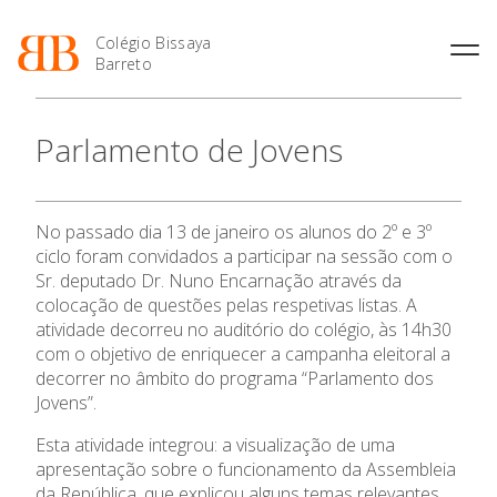
Colégio Bissaya
Barreto
História
Atividades de
Introdução Cursos
Manuais adotados 2026 |
Parlamento de Jovens
Enriquecimento Curricular
Profissionais
2027
Projeto Educativo
Oferta Curricular
Matrículas
Calendários
Organização
Atividades Extracurriculares
Horários e Manuais
Portal do Professor
Colaboradores Docentes
No passado dia 13 de janeiro os alunos do 2º e 3º
Serviços
Curso de Técnico de
Portal do Aluno/Encarregado
Colaboradores Não
ciclo foram convidados a participar na sessão com o
O Colégio
Termalismo
de Educação
Docentes
Sala de Estudo
Sr. deputado Dr. Nuno Encarnação através da
Curso de Técnico/a de Apoio
SIGE
colocação de questões pelas respetivas listas. A
Instalações
Atividades de Interrupção
Oferta Formativa
à Família e à Comunidade
Letiva
Secretariado de Exames
atividade decorreu no auditório do colégio, às 14h30
Ofertas de emprego
Ofertas de Emprego
com o objetivo de enriquecer a campanha eleitoral a
Academia de Línguas
Ensino Profissional
Regulamentos
decorrer no âmbito do programa “Parlamento dos
Jovens”.
Jornal “O Coreto”
Ano Letivo
Privacidade
Esta atividade integrou: a visualização de uma
apresentação sobre o funcionamento da Assembleia
Admissão
da República, que explicou alguns temas relevantes