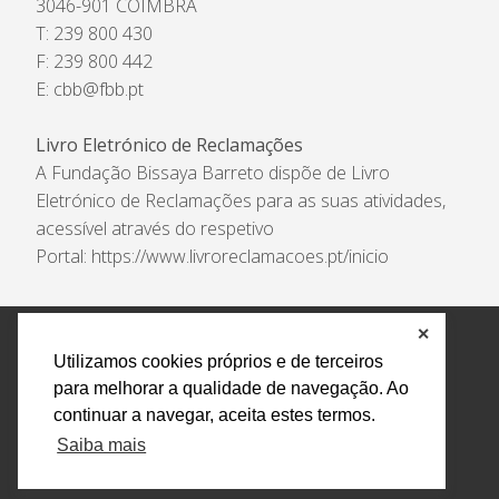
3046-901 COIMBRA
T: 239 800 430
F: 239 800 442
E:
cbb@fbb.pt
Livro Eletrónico de Reclamações
A Fundação Bissaya Barreto dispõe de Livro
Eletrónico de Reclamações para as suas atividades,
acessível através do respetivo
Portal:
https://www.livroreclamacoes.pt/inicio
✕
Política de Privacidade e Tratamento de Dados
Utilizamos cookies próprios e de terceiros
Encarregado de Proteção de Dados
Livro Eletrónico
para melhorar a qualidade de navegação. Ao
de Reclamações
Canal de Denúncias
continuar a navegar, aceita estes termos.
Todos os direitos reservados Design by AM. Developed by
Saiba mais
Crossing