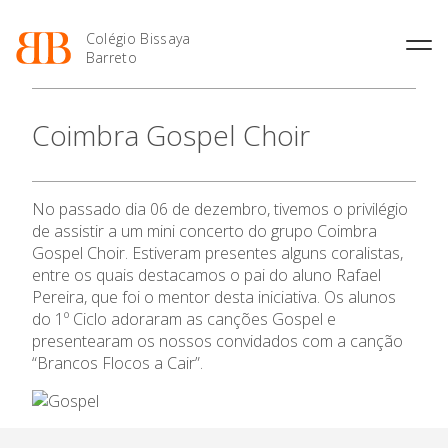
Colégio Bissaya
Barreto
História
Atividades de
Introdução Cursos
Manuais adotados 2026 |
Coimbra Gospel Choir
Enriquecimento Curricular
Profissionais
2027
Projeto Educativo
Oferta Curricular
Matrículas
Calendários
Organização
Atividades Extracurriculares
Horários e Manuais
Portal do Professor
O Colégio
Colaboradores Docentes
No passado dia 06 de dezembro, tivemos o privilégio
Serviços
Curso de Técnico de
Portal do Aluno/Encarregado
Colaboradores Não
de assistir a um mini concerto do grupo Coimbra
Termalismo
de Educação
Docentes
Sala de Estudo
Oferta Formativa
Gospel Choir. Estiveram presentes alguns coralistas,
Curso de Técnico/a de Apoio
SIGE
entre os quais destacamos o pai do aluno Rafael
Instalações
Atividades de Interrupção
à Família e à Comunidade
Letiva
Secretariado de Exames
Pereira, que foi o mentor desta iniciativa. Os alunos
Ensino Profissional
Ofertas de emprego
Ofertas de Emprego
do 1º Ciclo adoraram as canções Gospel e
Academia de Línguas
Regulamentos
presentearam os nossos convidados com a canção
Ano Letivo
“Brancos Flocos a Cair”.
Jornal “O Coreto”
Privacidade
Admissão